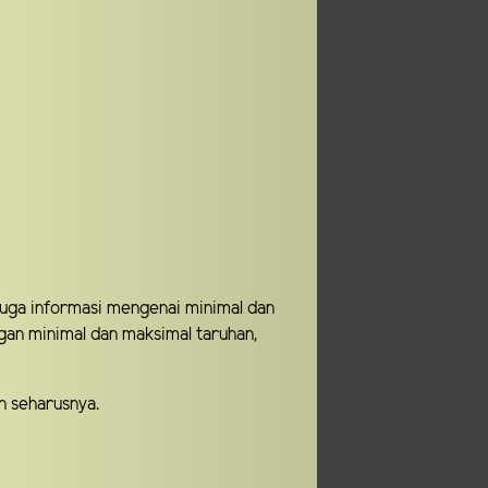
, juga informasi mengenai minimal dan
gan minimal dan maksimal taruhan,
h seharusnya.