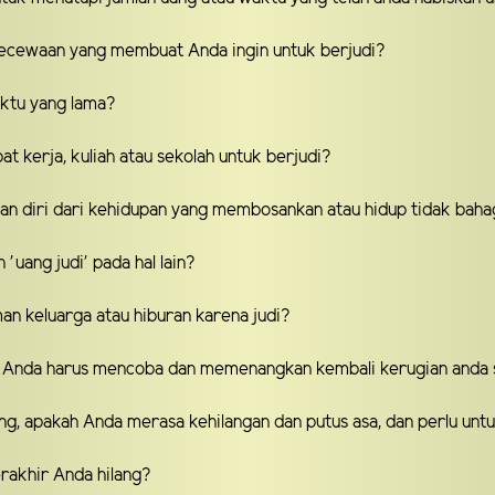
kecewaan yang membuat Anda ingin untuk berjudi?
aktu yang lama?
at kerja, kuliah atau sekolah untuk berjudi?
kan diri dari kehidupan yang membosankan atau hidup tidak baha
uang judi' pada hal lain?
an keluarga atau hiburan karena judi?
sa Anda harus mencoba dan memenangkan kembali kerugian anda
ang, apakah Anda merasa kehilangan dan putus asa, dan perlu unt
erakhir Anda hilang?