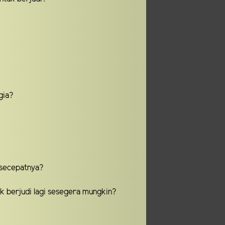
gia?
 secepatnya?
uk berjudi lagi sesegera mungkin?