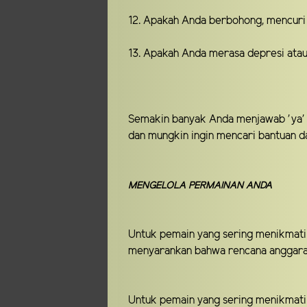
12. Apakah Anda berbohong, mencuri
13. Apakah Anda merasa depresi atau
Semakin banyak Anda menjawab 'ya' 
dan mungkin ingin mencari bantuan dan
MENGELOLA PERMAINAN ANDA
Untuk pemain yang sering menikmati 
menyarankan bahwa rencana anggaran
Untuk pemain yang sering menikmati 