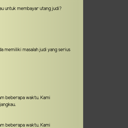
au untuk membayar utang judi?
memiliki masalah judi yang serius
lam beberapa waktu. Kami
jangkau.
lam beberapa waktu. Kami