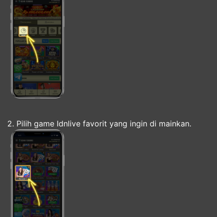
2. Pilih game Idnlive favorit yang ingin di mainkan.