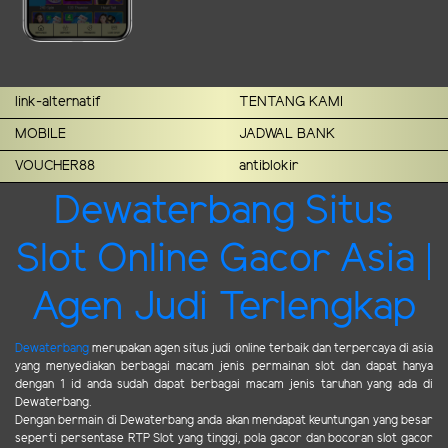
link-alternatif
TENTANG KAMI
MOBILE
JADWAL BANK
VOUCHER88
antiblokir
Dewaterbang Situs
Slot Online Gacor Asia |
Agen Judi Terlengkap
Dewaterbang
merupakan agen situs judi online terbaik dan terpercaya di asia
yang menyediakan berbagai macam jenis permainan slot dan dapat hanya
dengan 1 id anda sudah dapat berbagai macam jenis taruhan yang ada di
Dewaterbang.
Dengan bermain di Dewaterbang anda akan mendapat keuntungan yang besar
seperti persentase RTP Slot yang tinggi, pola gacor dan bocoran slot gacor