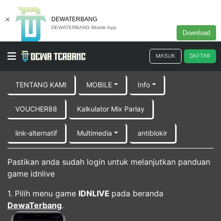
×
DEWATERBANG
DEWATERBANG Mobile App
Download
MASUK
DAFTAR
TENTANG KAMI
MOBILE
Info
VOUCHER88
Kalkulator Mix Parlay
link-alternatif
Multimedia
antiblokir
Pastikan anda sudah login untuk melanjutkan panduan
game idnlive
1. Pilih menu game
IDNLIVE
pada beranda
DewaTerbang
.