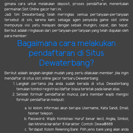
gimana cara untuk melakukan deposit, proses pendaftaran, menentukan
permainan Slot Online gacor hari ini.
Jadi tim Dewaterbang telah meringkas semua pertanyaan-pertanyaan
tersebut di sini, karena kami sebagai agen penyedia game slot online
mempunyai visi yaitu melayani dengan sebaik mungkin, cepat, dan tepat.
Berikut adalah ringkasan dari pertanyaan-pertanyaan yang telah diajukan oleh
para member:
Bagaimana cara melakukan
pendaftaran di Situs
Dewaterbang?
Berikut adalah langkah-langkah mudah yang perlu dilakukan member jika ingin
mendaftar di situs slot online gacor terbaru Dewaterbang:
Langkah pertama jika anda sudah berada di situs Dewaterbang
temukan tombol registrasi/daftar biasa terletak pada kanan atas.
Setelah formulir pendaftaran muncul, para member wajib mengisi
formulir pendaftaran meliputi:
Isi kolom informasi akun berupa Username, Kata Sandi, Email,
Nomer telepon
Password: Wajib Kombinasi Huruf besar kecil, Angka, Simbol,
dan Minimal karakter 8 Karakter. Contoh: Dewa@888
Terdapat Kolom Rekening Bank: Pilih jenis bank yang akan anda