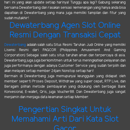
hari ini yang akan update setiap harinya! Tunggu apa lagi? Gabung sekarang
bersama Dewaterbang dan rasakan sensasi kemenangan yang hanya anda bisa
dapatkan di Dewaterbang yang mana juga memiliki tampilan dan fitur yang
sudah mutakhir!
Dewaterbang Agen Slot Online
Resmi Dengan Transaksi Cepat
Dewaterbang
adalah salah satu Situs Resmi Taruhan Judi Online yang memiliki
Lisensi Resmi dari PAGCOR (Philippines Amusement And Gaming
Corporation) Sebagai salah satu situs taruhan aman dan terpercaya di asia.
Dewaterbang juga juga berkomitmen untuk terus meningkatkan pelayanan dan
juga performanya dengan adanya Customer Service yang sudah terpilih dan
akan melayani setiap member 24jam Nonstop setiap hari!
Bermain di Dewaterbang juga memupunyai keunggulan yang didapat oleh
member seperti Proses Deposit, Withdraw yang super cepat, RTP Live, dan
Beragam pilihan metode pembayaran yang didukung oleh berbagai Bank
Konvesional, E-wallet, Qris, juga Voucher88. Dan Dewaterbang juga sangat
menjamin dan menjaga data keamanan setiap Member.
Pengertian Singkat Untuk
Memahami Arti Dari Kata Slot
Gacor